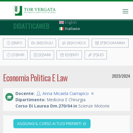
English
DIDATTICAWEB
Italiano
[I]NFO
[M]ODULI
[B]ACHECA
[P]ROGRAMMA
[O]RARI
[E]SAMI
E[V]ENTI
[F]ILES
Economia Politica E Law
2023/2024
Docente:
Anna Micaela Ciarrapico
Dipartimento:
Medicina E Chirurgia
Corso Di Laurea Dm.270/04 in
Scienze Motorie
AGGIUNGI IL CORSO AI TUOI PREFERITI