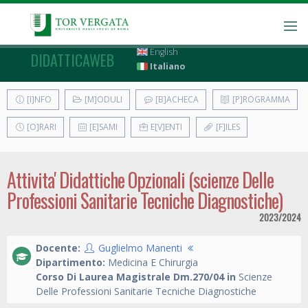
English
DIDATTICAWEB
Italiano
[I]NFO
[M]ODULI
[B]ACHECA
[P]ROGRAMMA
[O]RARI
[E]SAMI
E[V]ENTI
[F]ILES
Attivita' Didattiche Opzionali (scienze Delle
Professioni Sanitarie Tecniche Diagnostiche)
2023/2024
Docente:
Guglielmo Manenti
Dipartimento:
Medicina E Chirurgia
Corso Di Laurea Magistrale Dm.270/04 in
Scienze
Delle Professioni Sanitarie Tecniche Diagnostiche