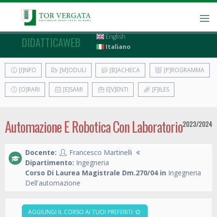
English
DIDATTICAWEB
Italiano
[I]NFO
[M]ODULI
[B]ACHECA
[P]ROGRAMMA
[O]RARI
[E]SAMI
E[V]ENTI
[F]ILES
Automazione E Robotica Con Laboratorio
2023/2024
Docente:
Francesco Martinelli
Dipartimento:
Ingegneria
Corso Di Laurea Magistrale Dm.270/04 in
Ingegneria
Dell'automazione
AGGIUNGI IL CORSO AI TUOI PREFERITI