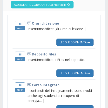
AGGIUNGI IL CORSO AI TUOI PREFERITI
Orari di Lezione
18
Inseriti\modificati gli Orari di lezione. |
SEP 23
LEGGI E COMMENTA
Deposito Files
18
Inseriti\modificati i Files nel deposito. |
SEP 23
LEGGI E COMMENTA
Corso Integrato
18
I contenuti dell'insegnamento sono rivolti
SEP 23
anche agli studenti di recupero di
energia… |