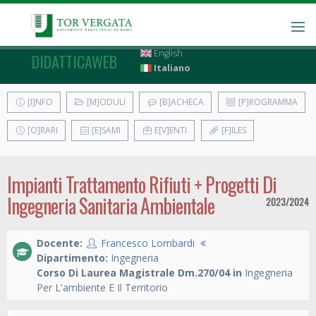
English
DIDATTICAWEB
Italiano
[I]NFO
[M]ODULI
[B]ACHECA
[P]ROGRAMMA
[O]RARI
[E]SAMI
E[V]ENTI
[F]ILES
Impianti Trattamento Rifiuti + Progetti Di
Ingegneria Sanitaria Ambientale
2023/2024
Docente:
Francesco Lombardi
Dipartimento:
Ingegneria
Corso Di Laurea Magistrale Dm.270/04 in
Ingegneria
Per L'ambiente E Il Territorio