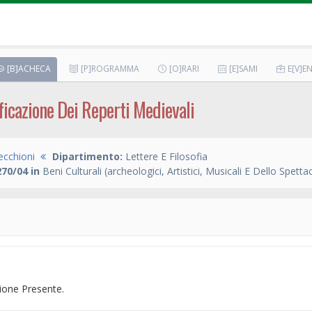
[B]ACHECA
[P]ROGRAMMA
[O]RARI
[E]SAMI
E[V]EN
ficazione Dei Reperti Medievali
ecchioni
Dipartimento:
Lettere E Filosofia
70/04 in
Beni Culturali (archeologici, Artistici, Musicali E Dello Spetta
one Presente.