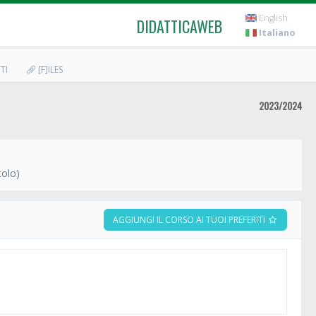
English
DIDATTICAWEB
Italiano
TI
[F]ILES
2023/2024
colo)
AGGIUNGI IL CORSO AI TUOI PREFERITI