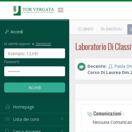
[I]NFO
[M]ODULI
Accedi
Laboratorio Di Classi
Id utente oppure
Registrati
Password:
Docente:
Paola Or
Corso Di Laurea Dm.2
Homepage
Comunicazioni :
Lista dei corsi
Nessuna Comunicazi
Cerca docente