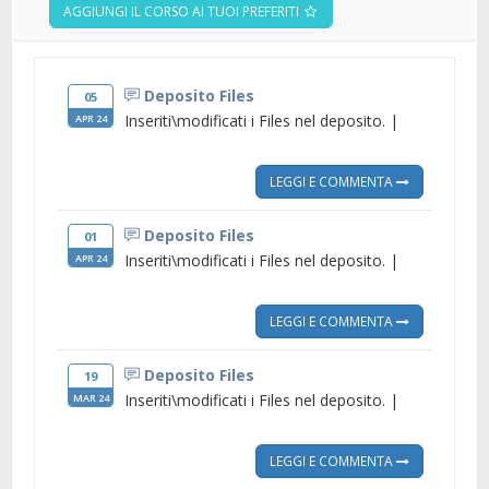
AGGIUNGI IL CORSO AI TUOI PREFERITI
Deposito Files
05
Inseriti\modificati i Files nel deposito. |
APR 24
LEGGI E COMMENTA
Deposito Files
01
Inseriti\modificati i Files nel deposito. |
APR 24
LEGGI E COMMENTA
Deposito Files
19
Inseriti\modificati i Files nel deposito. |
MAR 24
LEGGI E COMMENTA