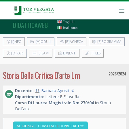
English
DIDATTICAWEB
Italiano
[I]NFO
[M]ODULI
[B]ACHECA
[P]ROGRAMMA
[O]RARI
[E]SAMI
E[V]ENTI
[F]ILES
Storia Della Critica D'arte Lm
2023/2024
Docente:
Barbara Agosti
Dipartimento:
Lettere E Filosofia
Corso Di Laurea Magistrale Dm.270/04 in
Storia
Dell'arte
AGGIUNGI IL CORSO AI TUOI PREFERITI