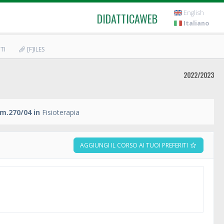
English
DIDATTICAWEB
Italiano
TI
[F]ILES
2022/2023
m.270/04 in
Fisioterapia
AGGIUNGI IL CORSO AI TUOI PREFERITI