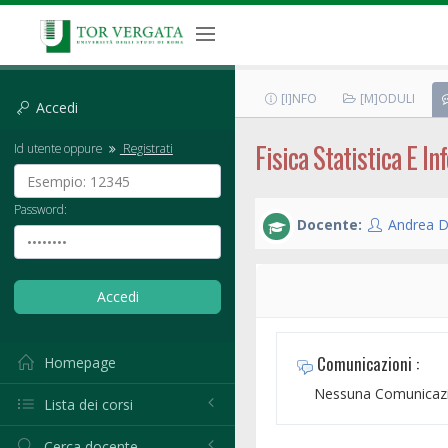
[I]NFO
[M]ODULI
Accedi
Fisica Statistica E I
Id utente oppure
Registrati
Password:
Docente:
Andrea 
Comunicazioni :
Homepage
Nessuna Comunicazi
Lista dei corsi
Cerca docente