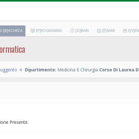
[B]ACHECA
[P]ROGRAMMA
[O]RARI
[E]SAMI
E[V]EN
nformatica
Duggento
Dipartimento:
Medicina E Chirurgia
Corso Di Laurea D
one Presente.