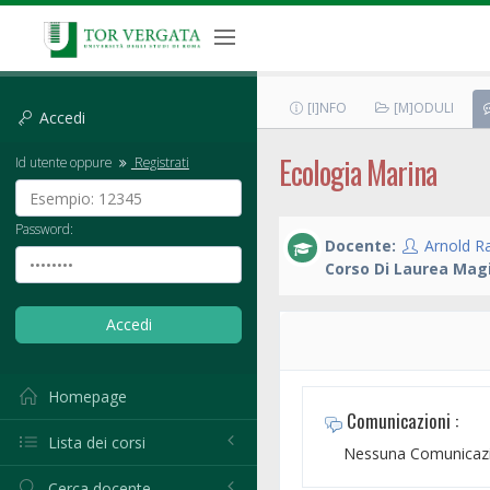
[I]NFO
[M]ODULI
Accedi
Ecologia Marina
Id utente oppure
Registrati
Password:
Docente:
Arnold R
Corso Di Laurea Magi
Homepage
Comunicazioni :
Lista dei corsi
Nessuna Comunicazi
Cerca docente