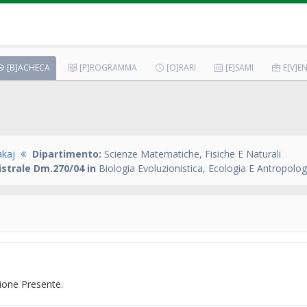
[B]ACHECA
[P]ROGRAMMA
[O]RARI
[E]SAMI
E[V]EN
akaj
Dipartimento:
Scienze Matematiche, Fisiche E Naturali
strale Dm.270/04 in
Biologia Evoluzionistica, Ecologia E Antropolog
one Presente.