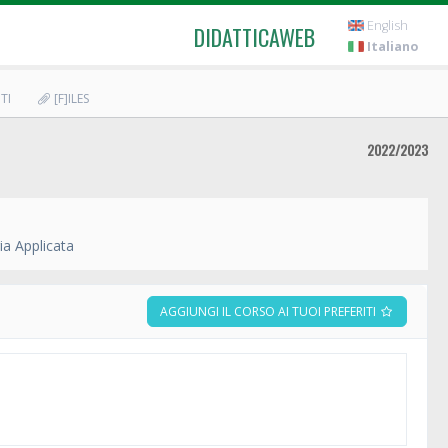
English
DIDATTICAWEB
Italiano
TI
[F]ILES
2022/2023
ia Applicata
AGGIUNGI IL CORSO AI TUOI PREFERITI