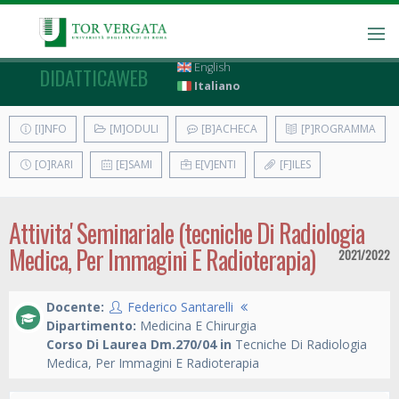
English
DIDATTICAWEB
Italiano
[I]NFO
[M]ODULI
[B]ACHECA
[P]ROGRAMMA
[O]RARI
[E]SAMI
E[V]ENTI
[F]ILES
Attivita' Seminariale (tecniche Di Radiologia
Medica, Per Immagini E Radioterapia)
2021/2022
Docente:
Federico Santarelli
Dipartimento:
Medicina E Chirurgia
Corso Di Laurea Dm.270/04 in
Tecniche Di Radiologia
Medica, Per Immagini E Radioterapia