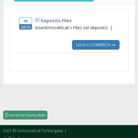
Deposito Files
06
Inseriti\modificati i Files nel deposito. |
SEP 23
LEGGI E COMMENTA
Versione Stampabile
2021 © Università di TorVergata
|