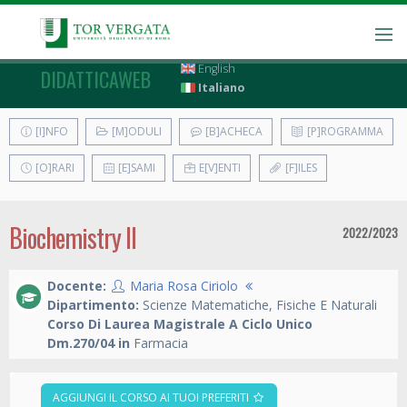
English
DIDATTICAWEB
Italiano
[I]NFO
[M]ODULI
[B]ACHECA
[P]ROGRAMMA
[O]RARI
[E]SAMI
E[V]ENTI
[F]ILES
Biochemistry II
2022/2023
Docente:
Maria Rosa Ciriolo
Dipartimento:
Scienze Matematiche, Fisiche E Naturali
Corso Di Laurea Magistrale A Ciclo Unico
Dm.270/04 in
Farmacia
AGGIUNGI IL CORSO AI TUOI PREFERITI