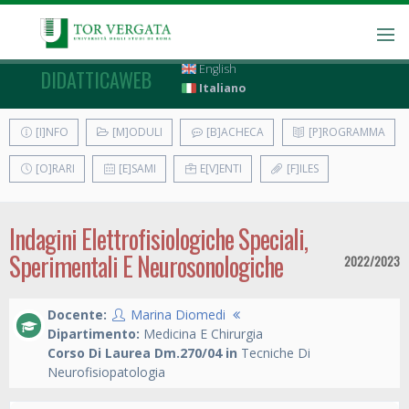
English
DIDATTICAWEB
Italiano
[I]NFO
[M]ODULI
[B]ACHECA
[P]ROGRAMMA
[O]RARI
[E]SAMI
E[V]ENTI
[F]ILES
Indagini Elettrofisiologiche Speciali,
Sperimentali E Neurosonologiche
2022/2023
Docente:
Marina Diomedi
Dipartimento:
Medicina E Chirurgia
Corso Di Laurea Dm.270/04 in
Tecniche Di
Neurofisiopatologia