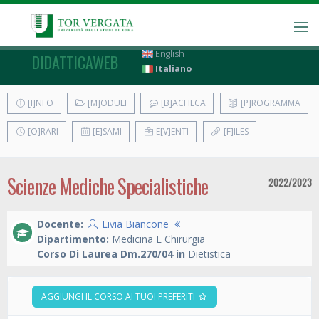
English
DIDATTICAWEB
Italiano
[I]NFO
[M]ODULI
[B]ACHECA
[P]ROGRAMMA
[O]RARI
[E]SAMI
E[V]ENTI
[F]ILES
Scienze Mediche Specialistiche
2022/2023
Docente:
Livia Biancone
Dipartimento:
Medicina E Chirurgia
Corso Di Laurea Dm.270/04 in
Dietistica
AGGIUNGI IL CORSO AI TUOI PREFERITI