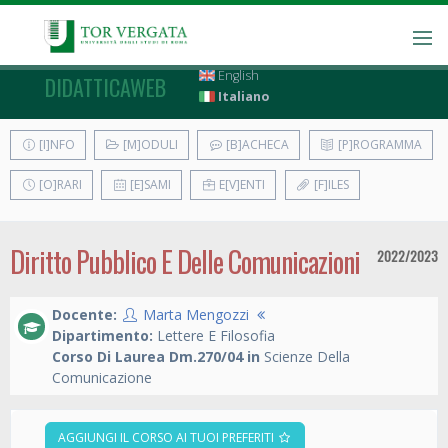
English
DIDATTICAWEB
Italiano
[I]NFO
[M]ODULI
[B]ACHECA
[P]ROGRAMMA
[O]RARI
[E]SAMI
E[V]ENTI
[F]ILES
Diritto Pubblico E Delle Comunicazioni
2022/2023
Docente:
Marta Mengozzi
Dipartimento:
Lettere E Filosofia
Corso Di Laurea Dm.270/04 in
Scienze Della
Comunicazione
AGGIUNGI IL CORSO AI TUOI PREFERITI