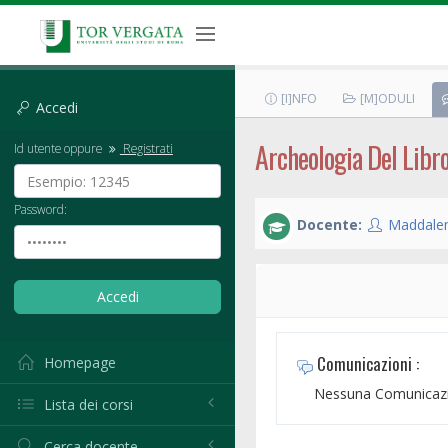
[I]NFO
[M]ODULI
Accedi
Archeologia Del Libr
Id utente oppure
Registrati
Password:
Docente:
Maddalen
Comunicazioni :
Homepage
Nessuna Comunicazi
Lista dei corsi
Cerca docente