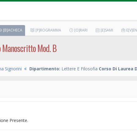
[B]ACHECA
[P]ROGRAMMA
[O]RARI
[E]SAMI
E[V]EN
o Manoscritto Mod. B
a Signorini
Dipartimento:
Lettere E Filosofia
Corso Di Laurea D
one Presente.