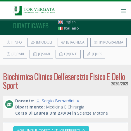
English
DIDATTICAWEB
Italiano
[I]NFO
[M]ODULI
[B]ACHECA
[P]ROGRAMMA
[O]RARI
[E]SAMI
E[V]ENTI
[F]ILES
Biochimica Clinica Dell'esercizio Fisico E Dello
Sport
2020/2021
Docente:
Sergio Bernardini
Dipartimento:
Medicina E Chirurgia
Corso Di Laurea Dm.270/04 in
Scienze Motorie
AGGIUNGI IL CORSO AI TUOI PREFERITI