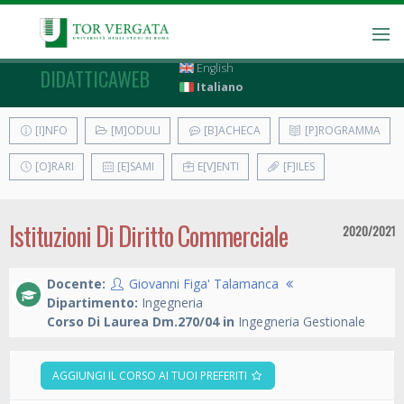
English
DIDATTICAWEB
Italiano
[I]NFO
[M]ODULI
[B]ACHECA
[P]ROGRAMMA
[O]RARI
[E]SAMI
E[V]ENTI
[F]ILES
Istituzioni Di Diritto Commerciale
2020/2021
Docente:
Giovanni Figa' Talamanca
Dipartimento:
Ingegneria
Corso Di Laurea Dm.270/04 in
Ingegneria Gestionale
AGGIUNGI IL CORSO AI TUOI PREFERITI