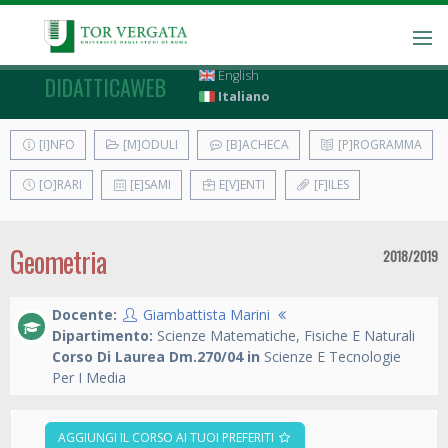
English
DIDATTICAWEB
Italiano
[I]NFO
[M]ODULI
[B]ACHECA
[P]ROGRAMMA
[O]RARI
[E]SAMI
E[V]ENTI
[F]ILES
Geometria
2018/2019
Docente:
Giambattista Marini
Dipartimento:
Scienze Matematiche, Fisiche E Naturali
Corso Di Laurea Dm.270/04 in
Scienze E Tecnologie
Per I Media
AGGIUNGI IL CORSO AI TUOI PREFERITI