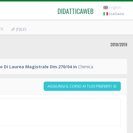
English
DIDATTICAWEB
Italiano
TI
[F]ILES
2018/2019
o Di Laurea Magistrale Dm.270/04 in
Chimica
AGGIUNGI IL CORSO AI TUOI PREFERITI