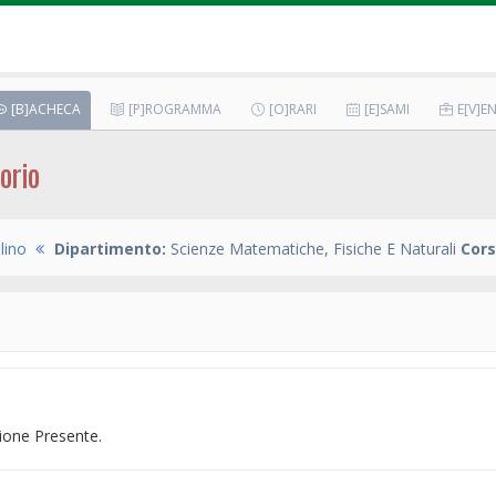
[B]ACHECA
[P]ROGRAMMA
[O]RARI
[E]SAMI
E[V]EN
orio
lino
Dipartimento:
Scienze Matematiche, Fisiche E Naturali
Cors
one Presente.