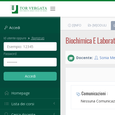
[I]NFO
[M]ODULI
Accedi
Biochimica E Laborat
Id utente oppure
Registrati
Password:
Docente:
Sonia Me
Comunicazioni :
Homepage
Nessuna Comunicazi
Lista dei corsi
Cerca docente