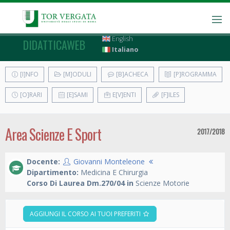
English
DIDATTICAWEB
Italiano
[I]NFO
[M]ODULI
[B]ACHECA
[P]ROGRAMMA
[O]RARI
[E]SAMI
E[V]ENTI
[F]ILES
Area Scienze E Sport
2017/2018
Docente:
Giovanni Monteleone
Dipartimento:
Medicina E Chirurgia
Corso Di Laurea Dm.270/04 in
Scienze Motorie
AGGIUNGI IL CORSO AI TUOI PREFERITI