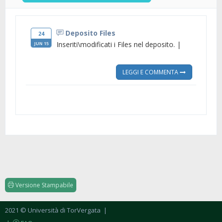
Deposito Files
24
Inseriti\modificati i Files nel deposito. |
JUN 15
LEGGI E COMMENTA
Versione Stampabile
2021 © Università di TorVergata
|