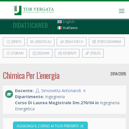
English
DIDATTICAWEB
Italiano
[I]NFO
[M]ODULI
[B]ACHECA
[P]ROGRAMMA
[O]RARI
[E]SAMI
E[V]ENTI
[F]ILES
Chimica Per L'energia
2014/2015
Docente:
Simonetta Antonaroli
Dipartimento:
Ingegneria
Corso Di Laurea Magistrale Dm.270/04 in
Ingegneria
Energetica
AGGIUNGI IL CORSO AI TUOI PREFERITI