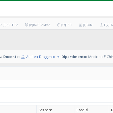
[B]ACHECA
[P]ROGRAMMA
[O]RARI
[E]SAMI
E[V]EN
ta
Docente:
Andrea Duggento
Dipartimento:
Medicina E Chir
Settore
Crediti