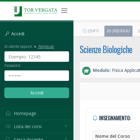
[I]NFO
[M]ODULI
Accedi
Scienze Biologiche
Id utente oppure
Registrati
Password:
Modulo:
Fisica Applica
Homepage
INSEGNAMENTO:
Lista dei corsi
Nome del Corso
Cerca docente