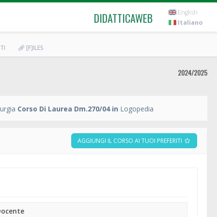
English
DIDATTICAWEB
Italiano
TI
[F]ILES
2024/2025
urgia
Corso Di Laurea Dm.270/04 in
Logopedia
AGGIUNGI IL CORSO AI TUOI PREFERITI
Docente