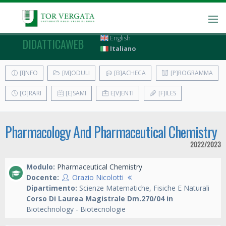
English
DIDATTICAWEB
Italiano
[I]NFO
[M]ODULI
[B]ACHECA
[P]ROGRAMMA
[O]RARI
[E]SAMI
E[V]ENTI
[F]ILES
Pharmacology And Pharmaceutical Chemistry
2022/2023
Modulo:
Pharmaceutical Chemistry
Docente:
Orazio Nicolotti
Dipartimento:
Scienze Matematiche, Fisiche E Naturali
Corso Di Laurea Magistrale Dm.270/04 in
Biotechnology - Biotecnologie