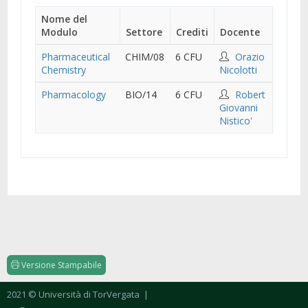
Nome del
Modulo
Settore
Crediti
Docente
Pharmaceutical
CHIM/08
6 CFU
Orazio
Chemistry
Nicolotti
Pharmacology
BIO/14
6 CFU
Robert
Giovanni
Nistico'
Versione Stampabile
2021 © Università di TorVergata
|