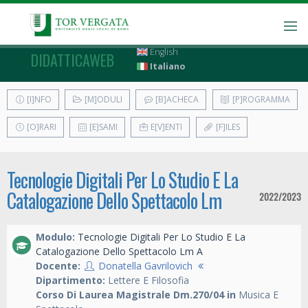
English
DIDATTICAWEB
Italiano
[I]NFO
[M]ODULI
[B]ACHECA
[P]ROGRAMMA
[O]RARI
[E]SAMI
E[V]ENTI
[F]ILES
Tecnologie Digitali Per Lo Studio E La
Catalogazione Dello Spettacolo Lm
2022/2023
Modulo:
Tecnologie Digitali Per Lo Studio E La
Catalogazione Dello Spettacolo Lm A
Docente:
Donatella Gavrilovich
Dipartimento:
Lettere E Filosofia
Corso Di Laurea Magistrale Dm.270/04 in
Musica E