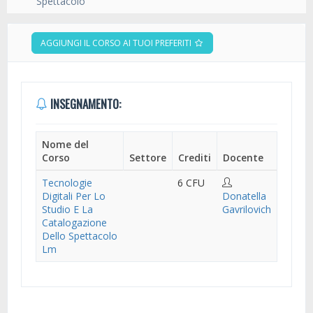
Spettacolo
AGGIUNGI IL CORSO AI TUOI PREFERITI
INSEGNAMENTO:
Nome del
Corso
Settore
Crediti
Docente
Tecnologie
6 CFU
Digitali Per Lo
Donatella
Studio E La
Gavrilovich
Catalogazione
Dello Spettacolo
Lm