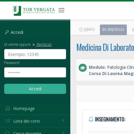
[I]NFO
[M]ODULI
Accedi
Medicina Di Laborato
Id utente oppure
Registrati
Password:
Modulo:
Patologia Clin
Corso Di Laurea Magi
Homepage
INSEGNAMENTO:
Lista dei corsi
Cerca docente