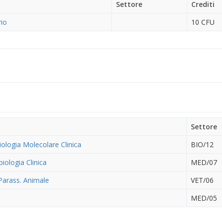
Settore
Crediti
rio
10 CFU
Settore
iologia Molecolare Clinica
BIO/12
iologia Clinica
MED/07
 Parass. Animale
VET/06
MED/05