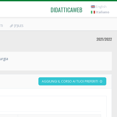
English
DIDATTICAWEB
Italiano
TI
[F]ILES
2021/2022
urgia
AGGIUNGI IL CORSO AI TUOI PREFERITI