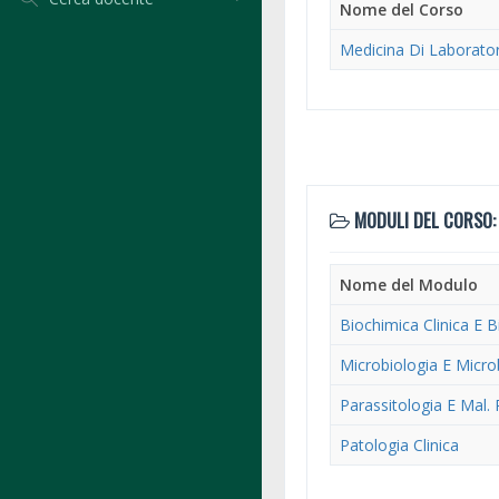
Nome del Corso
Medicina Di Laborato
MODULI DEL CORSO:
Nome del Modulo
Biochimica Clinica E B
Microbiologia E Microb
Parassitologia E Mal.
Patologia Clinica