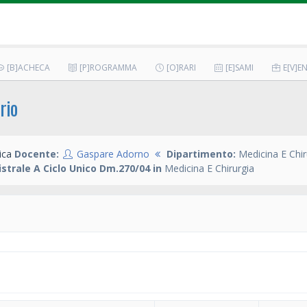
[B]ACHECA
[P]ROGRAMMA
[O]RARI
[E]SAMI
E[V]EN
rio
ica
Docente:
Gaspare Adorno
Dipartimento:
Medicina E Chir
strale A Ciclo Unico Dm.270/04 in
Medicina E Chirurgia