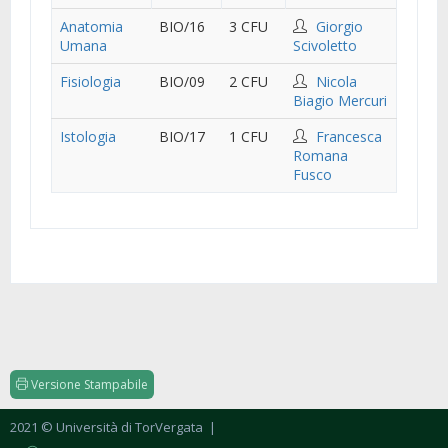
Anatomia
BIO/16
3 CFU
Giorgio
Umana
Scivoletto
Fisiologia
BIO/09
2 CFU
Nicola
Biagio Mercuri
Istologia
BIO/17
1 CFU
Francesca
Romana
Fusco
Versione Stampabile
2021 © Università di TorVergata
|