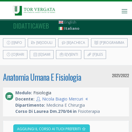
English
DIDATTICAWEB
Italiano
[I]NFO
[M]ODULI
[B]ACHECA
[P]ROGRAMMA
[O]RARI
[E]SAMI
E[V]ENTI
[F]ILES
Anatomia Umana E Fisiologia
2021/2022
Modulo:
Fisiologia
Docente:
Nicola Biagio Mercuri
Dipartimento:
Medicina E Chirurgia
Corso Di Laurea Dm.270/04 in
Fisioterapia
AGGIUNGI IL CORSO AI TUOI PREFERITI