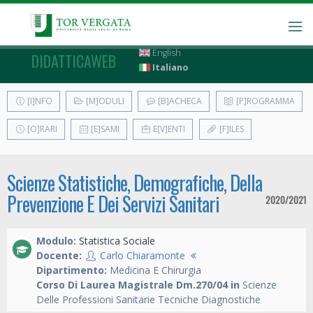
English
DIDATTICAWEB
Italiano
[I]NFO
[M]ODULI
[B]ACHECA
[P]ROGRAMMA
[O]RARI
[E]SAMI
E[V]ENTI
[F]ILES
Scienze Statistiche, Demografiche, Della
Prevenzione E Dei Servizi Sanitari
2020/2021
Modulo:
Statistica Sociale
Docente:
Carlo Chiaramonte
Dipartimento:
Medicina E Chirurgia
Corso Di Laurea Magistrale Dm.270/04 in
Scienze
Delle Professioni Sanitarie Tecniche Diagnostiche