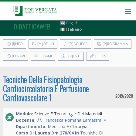
English
DIDATTICAWEB
Italiano
[I]NFO
[M]ODULI
[B]ACHECA
[P]ROGRAMMA
[O]RARI
[E]SAMI
E[V]ENTI
[F]ILES
Tecniche Della Fisiopatologia
Cardiocircolatoria E Perfusione
Cardiovascolare 1
2019/2020
Modulo:
Scienze E Tecnologie Dei Materiali
Docente:
Francesca Romana Lamastra
Dipartimento:
Medicina E Chirurgia
Corso Di Laurea Dm.270/04 in
Tecniche Di