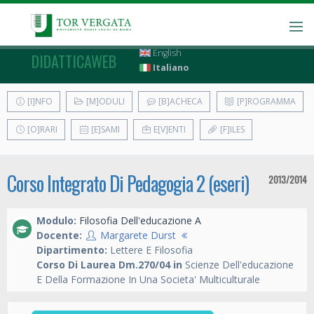
English
DIDATTICAWEB
Italiano
[I]NFO
[M]ODULI
[B]ACHECA
[P]ROGRAMMA
[O]RARI
[E]SAMI
E[V]ENTI
[F]ILES
Corso Integrato Di Pedagogia 2 (eseri)
2013/2014
Modulo:
Filosofia Dell'educazione A
Docente:
Margarete Durst
Dipartimento:
Lettere E Filosofia
Corso Di Laurea Dm.270/04 in
Scienze Dell'educazione
E Della Formazione In Una Societa' Multiculturale