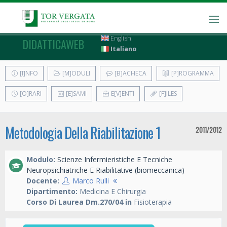
English
DIDATTICAWEB
Italiano
[I]NFO
[M]ODULI
[B]ACHECA
[P]ROGRAMMA
[O]RARI
[E]SAMI
E[V]ENTI
[F]ILES
Metodologia Della Riabilitazione 1
2011/2012
Modulo:
Scienze Infermieristiche E Tecniche
Neuropsichiatriche E Riabilitative (biomeccanica)
Docente:
Marco Rulli
Dipartimento:
Medicina E Chirurgia
Corso Di Laurea Dm.270/04 in
Fisioterapia