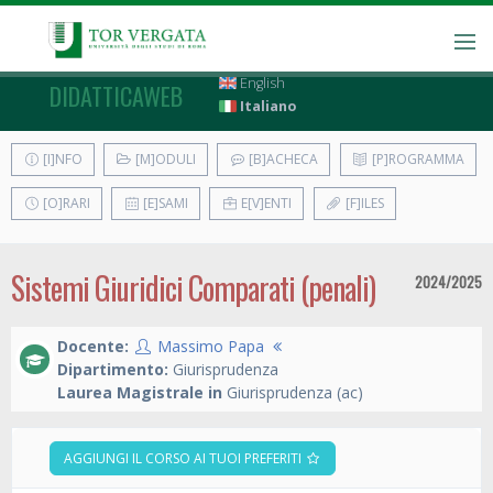
English
DIDATTICAWEB
Italiano
[I]NFO
[M]ODULI
[B]ACHECA
[P]ROGRAMMA
[O]RARI
[E]SAMI
E[V]ENTI
[F]ILES
Sistemi Giuridici Comparati (penali)
2024/2025
Docente:
Massimo Papa
Dipartimento:
Giurisprudenza
Laurea Magistrale in
Giurisprudenza (ac)
AGGIUNGI IL CORSO AI TUOI PREFERITI