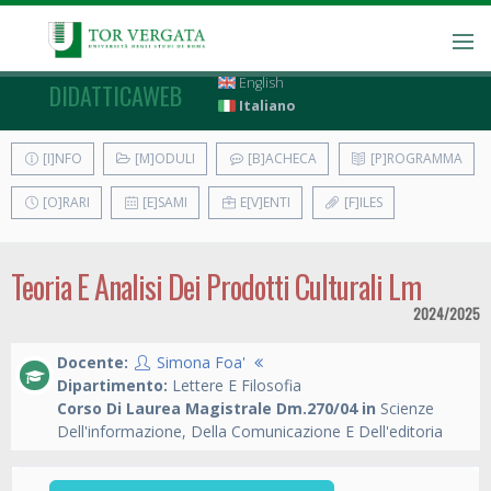
English
DIDATTICAWEB
Italiano
[I]NFO
[M]ODULI
[B]ACHECA
[P]ROGRAMMA
[O]RARI
[E]SAMI
E[V]ENTI
[F]ILES
Teoria E Analisi Dei Prodotti Culturali Lm
2024/2025
Docente:
Simona Foa'
Dipartimento:
Lettere E Filosofia
Corso Di Laurea Magistrale Dm.270/04 in
Scienze
Dell'informazione, Della Comunicazione E Dell'editoria