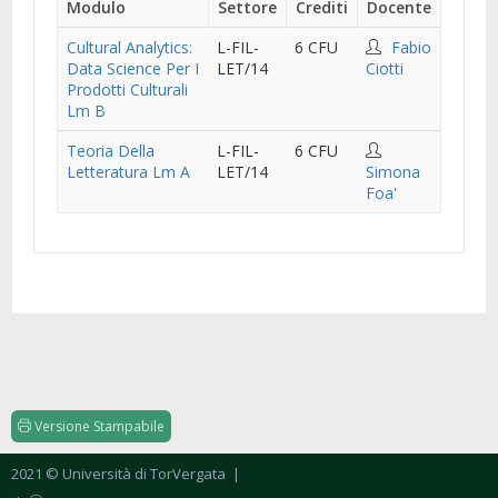
Modulo
Settore
Crediti
Docente
Cultural Analytics:
L-FIL-
6 CFU
Fabio
Data Science Per I
LET/14
Ciotti
Prodotti Culturali
Lm B
Teoria Della
L-FIL-
6 CFU
Letteratura Lm A
LET/14
Simona
Foa'
Versione Stampabile
2021 © Università di TorVergata
|