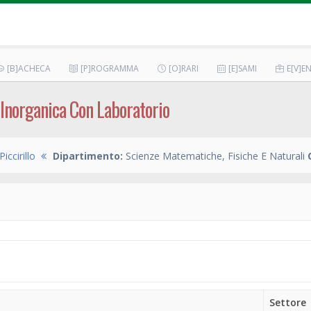
[B]ACHECA
[P]ROGRAMMA
[O]RARI
[E]SAMI
E[V]EN
Inorganica Con Laboratorio
iccirillo
Dipartimento:
Scienze Matematiche, Fisiche E Naturali
Settore