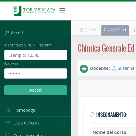
[I]NFO
[M]ODULI
Accedi
Chimica Generale Ed 
Id utente oppure
Registrati
Password:
Docente:
Susanna P
Homepage
INSEGNAMENTO:
Lista dei corsi
Nome del Corso
Cerca docente