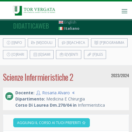
English
DIDATTICAWEB
Italiano
[I]NFO
[M]ODULI
[B]ACHECA
[P]ROGRAMMA
[O]RARI
[E]SAMI
E[V]ENTI
[F]ILES
Scienze Infermieristiche 2
2023/2024
Docente:
Rosaria Alvaro
Dipartimento:
Medicina E Chirurgia
Corso Di Laurea Dm.270/04 in
Infermieristica
AGGIUNGI IL CORSO AI TUOI PREFERITI