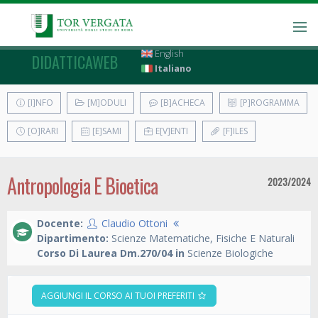
English
DIDATTICAWEB
Italiano
[I]NFO
[M]ODULI
[B]ACHECA
[P]ROGRAMMA
[O]RARI
[E]SAMI
E[V]ENTI
[F]ILES
Antropologia E Bioetica
2023/2024
Docente:
Claudio Ottoni
Dipartimento:
Scienze Matematiche, Fisiche E Naturali
Corso Di Laurea Dm.270/04 in
Scienze Biologiche
AGGIUNGI IL CORSO AI TUOI PREFERITI