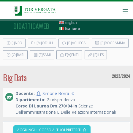
English
DIDATTICAWEB
Italiano
[I]NFO
[M]ODULI
[B]ACHECA
[P]ROGRAMMA
[O]RARI
[E]SAMI
E[V]ENTI
[F]ILES
Big Data
2023/2024
Docente:
Simone Borra
Dipartimento:
Giurisprudenza
Corso Di Laurea Dm.270/04 in
Scienze
Dell'amministrazione E Delle Relazioni Internazionali
AGGIUNGI IL CORSO AI TUOI PREFERITI