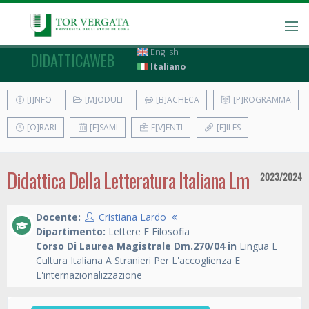
English
DIDATTICAWEB
Italiano
[I]NFO
[M]ODULI
[B]ACHECA
[P]ROGRAMMA
[O]RARI
[E]SAMI
E[V]ENTI
[F]ILES
Didattica Della Letteratura Italiana Lm
2023/2024
Docente:
Cristiana Lardo
Dipartimento:
Lettere E Filosofia
Corso Di Laurea Magistrale Dm.270/04 in
Lingua E
Cultura Italiana A Stranieri Per L'accoglienza E
L'internazionalizzazione