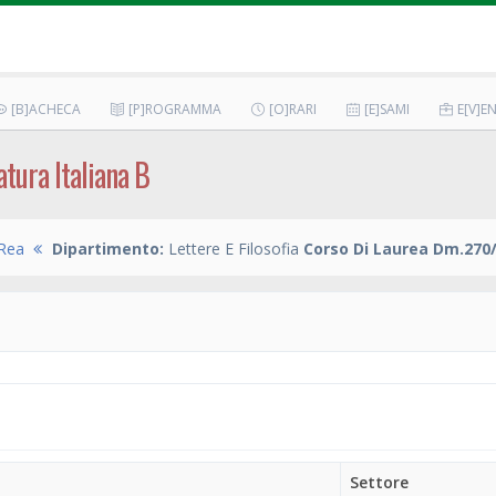
[B]ACHECA
[P]ROGRAMMA
[O]RARI
[E]SAMI
E[V]EN
atura Italiana B
Rea
Dipartimento:
Lettere E Filosofia
Corso Di Laurea Dm.270/
Settore