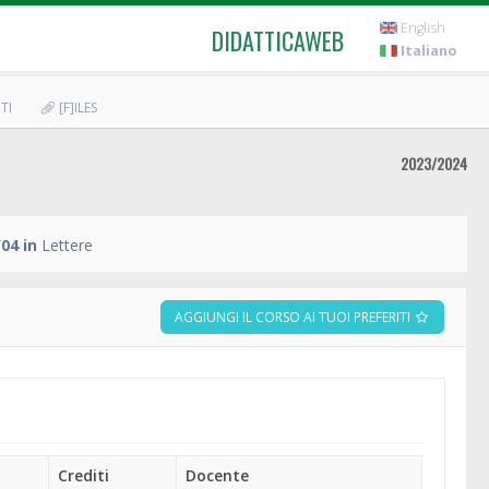
English
DIDATTICAWEB
Italiano
TI
[F]ILES
2023/2024
04 in
Lettere
AGGIUNGI IL CORSO AI TUOI PREFERITI
Crediti
Docente