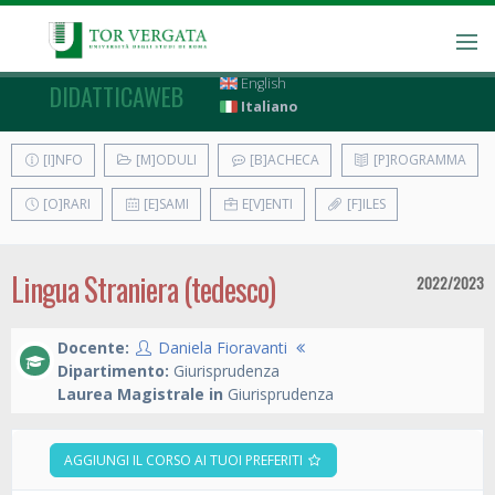
English
DIDATTICAWEB
Italiano
[I]NFO
[M]ODULI
[B]ACHECA
[P]ROGRAMMA
[O]RARI
[E]SAMI
E[V]ENTI
[F]ILES
Lingua Straniera (tedesco)
2022/2023
Docente:
Daniela Fioravanti
Dipartimento:
Giurisprudenza
Laurea Magistrale in
Giurisprudenza
AGGIUNGI IL CORSO AI TUOI PREFERITI