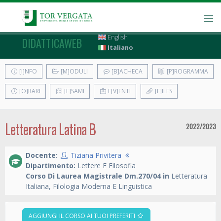
English
DIDATTICAWEB
Italiano
[I]NFO
[M]ODULI
[B]ACHECA
[P]ROGRAMMA
[O]RARI
[E]SAMI
E[V]ENTI
[F]ILES
Letteratura Latina B
2022/2023
Docente:
Tiziana Privitera
Dipartimento:
Lettere E Filosofia
Corso Di Laurea Magistrale Dm.270/04 in
Letteratura
Italiana, Filologia Moderna E Linguistica
AGGIUNGI IL CORSO AI TUOI PREFERITI