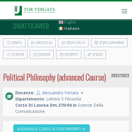
English
DIDATTICAWEB
Italiano
[I]NFO
[M]ODULI
[B]ACHECA
[P]ROGRAMMA
[O]RARI
[E]SAMI
E[V]ENTI
[F]ILES
Political Philosophy (advanced Course)
2022/2023
Docente:
Alessandro Ferrara
Dipartimento:
Lettere E Filosofia
Corso Di Laurea Dm.270/04 in
Scienze Della
Comunicazione
AGGIUNGI IL CORSO AI TUOI PREFERITI