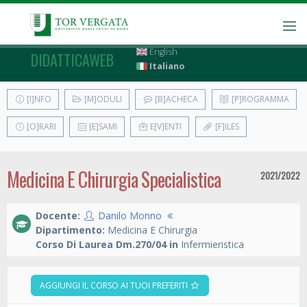
English
DIDATTICAWEB
Italiano
[I]NFO
[M]ODULI
[B]ACHECA
[P]ROGRAMMA
[O]RARI
[E]SAMI
E[V]ENTI
[F]ILES
Medicina E Chirurgia Specialistica
2021/2022
Docente:
Danilo Monno
Dipartimento:
Medicina E Chirurgia
Corso Di Laurea Dm.270/04 in
Infermieristica
AGGIUNGI IL CORSO AI TUOI PREFERITI