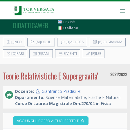
English
DIDATTICAWEB
Italiano
[I]NFO
[M]ODULI
[B]ACHECA
[P]ROGRAMMA
[O]RARI
[E]SAMI
E[V]ENTI
[F]ILES
Teorie Relativistiche E Supergravita'
2021/2022
Docente:
Gianfranco Pradisi
Dipartimento:
Scienze Matematiche, Fisiche E Naturali
Corso Di Laurea Magistrale Dm.270/04 in
Fisica
AGGIUNGI IL CORSO AI TUOI PREFERITI