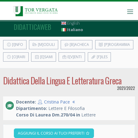
English
DIDATTICAWEB
Italiano
[I]NFO
[M]ODULI
[B]ACHECA
[P]ROGRAMMA
[O]RARI
[E]SAMI
E[V]ENTI
[F]ILES
Didattica Della Lingua E Letteratura Greca
2021/2022
Docente:
Cristina Pace
Dipartimento:
Lettere E Filosofia
Corso Di Laurea Dm.270/04 in
Lettere
AGGIUNGI IL CORSO AI TUOI PREFERITI