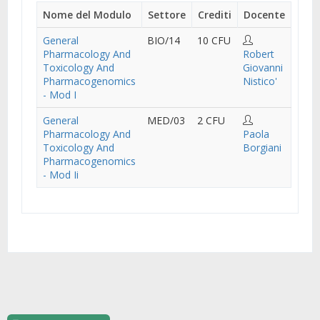
Nome del Modulo
Settore
Crediti
Docente
General
BIO/14
10 CFU
Pharmacology And
Robert
Toxicology And
Giovanni
Pharmacogenomics
Nistico'
- Mod I
General
MED/03
2 CFU
Pharmacology And
Paola
Toxicology And
Borgiani
Pharmacogenomics
- Mod Ii