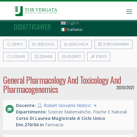
English
DIDATTICAWEB
Italiano
[I]NFO
[M]ODULI
[B]ACHECA
[P]ROGRAMMA
[O]RARI
[E]SAMI
E[V]ENTI
[F]ILES
General Pharmacology And Toxicology And
Pharmacogenomics
2020/2021
Docente:
Robert Giovanni Nistico'
Dipartimento:
Scienze Matematiche, Fisiche E Naturali
Corso Di Laurea Magistrale A Ciclo Unico
Dm.270/04 in
Farmacia