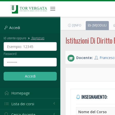
[I]NFO
[M]ODULI
Accedi
Istituzioni Di Diritto
Id utente oppure
Registrati
Password:
Docente:
Francesc
Homepage
INSEGNAMENTO:
Lista dei corsi
Nome del Corso
Cerca docente