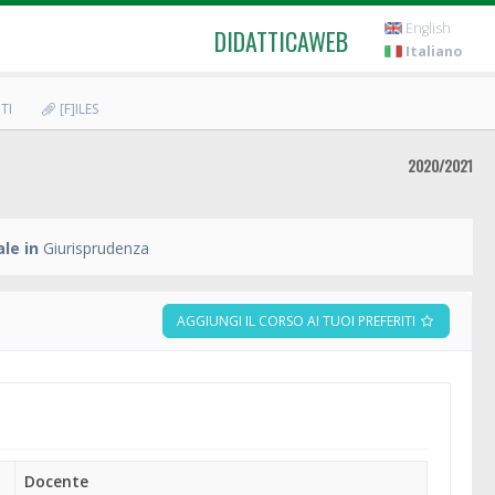
English
DIDATTICAWEB
Italiano
TI
[F]ILES
2020/2021
le in
Giurisprudenza
AGGIUNGI IL CORSO AI TUOI PREFERITI
Docente