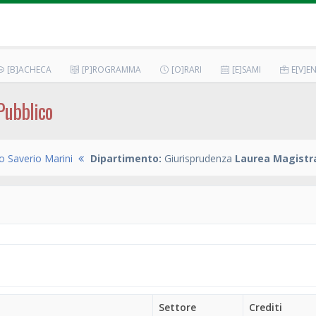
[B]ACHECA
[P]ROGRAMMA
[O]RARI
[E]SAMI
E[V]EN
 Pubblico
o Saverio Marini
Dipartimento:
Giurisprudenza
Laurea Magistra
Settore
Crediti