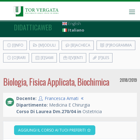
English
DIDATTICAWEB
Italiano
[I]NFO
[M]ODULI
[B]ACHECA
[P]ROGRAMMA
[O]RARI
[E]SAMI
E[V]ENTI
[F]ILES
Biologia, Fisica Applicata, Biochimica
2018/2019
Docente:
Francesca Amati
Dipartimento:
Medicina E Chirurgia
Corso Di Laurea Dm.270/04 in
Ostetricia
AGGIUNGI IL CORSO AI TUOI PREFERITI