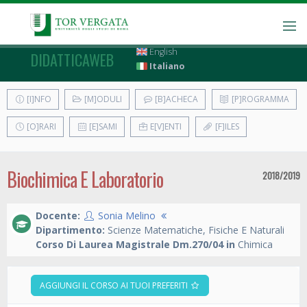
English
DIDATTICAWEB
Italiano
[I]NFO
[M]ODULI
[B]ACHECA
[P]ROGRAMMA
[O]RARI
[E]SAMI
E[V]ENTI
[F]ILES
Biochimica E Laboratorio
2018/2019
Docente:
Sonia Melino
Dipartimento:
Scienze Matematiche, Fisiche E Naturali
Corso Di Laurea Magistrale Dm.270/04 in
Chimica
AGGIUNGI IL CORSO AI TUOI PREFERITI