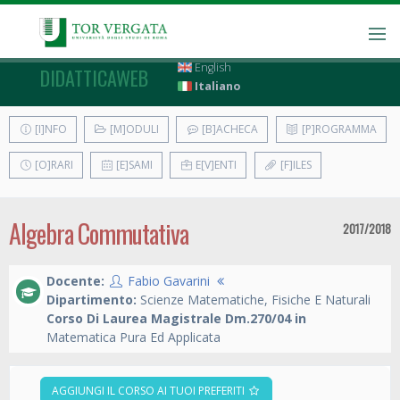
English
DIDATTICAWEB
Italiano
[I]NFO
[M]ODULI
[B]ACHECA
[P]ROGRAMMA
[O]RARI
[E]SAMI
E[V]ENTI
[F]ILES
Algebra Commutativa
2017/2018
Docente:
Fabio Gavarini
Dipartimento:
Scienze Matematiche, Fisiche E Naturali
Corso Di Laurea Magistrale Dm.270/04 in
Matematica Pura Ed Applicata
AGGIUNGI IL CORSO AI TUOI PREFERITI