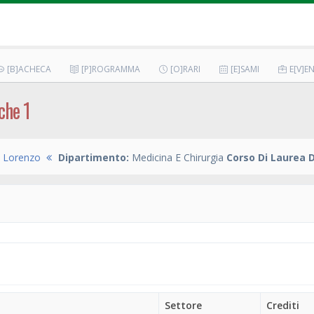
[B]ACHECA
[P]ROGRAMMA
[O]RARI
[E]SAMI
E[V]EN
che 1
i Lorenzo
Dipartimento:
Medicina E Chirurgia
Corso Di Laurea 
Settore
Crediti