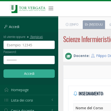
[I]NFO
[M]ODULI
Accedi
Scienze Infermieristi
Id utente oppure
Registrati
Password:
Docente:
Filippo D
Homepage
INSEGNAMENTO:
Lista dei corsi
Nome del Corso
Cerca docente